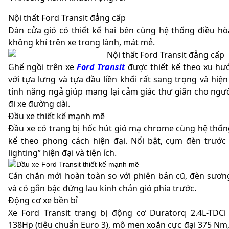
Nội thất Ford Transit đẳng cấp
Dàn cửa gió có thiết kế hai bên cùng hệ thống điều hò
không khí trên xe trong lành, mát mẻ.
Ghế ngồi trên xe
Ford Transit
được thiết kế theo xu hư
với tựa lưng và tựa đầu liền khối rất sang trọng và hiện
tính năng ngả giúp mang lại cảm giác thư giãn cho người
đi xe đường dài.
Đầu xe thiết kế mạnh mẽ
Đầu xe có trang bị hốc hút gió mạ chrome cùng hệ thống
kế theo phong cách hiện đại. Nổi bật, cụm đèn trướ
lighting” hiện đại và tiện ích.
Cản chắn mới hoàn toàn so với phiên bản cũ, đèn sươ
và có gắn bậc đứng lau kính chắn gió phía trước.
Động cơ xe bền bỉ
Xe Ford Transit trang bị động cơ Duratorq 2.4L-TDCi
138Hp (tiêu chuẩn Euro 3), mô men xoắn cực đại 375 Nm, 