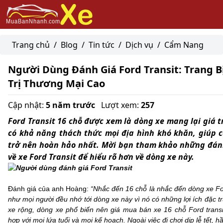
Trang chủ
/
Blog
/
Tin tức
/
Dịch vụ
/
Cẩm Nang
Người Dùng Đánh Giá Ford Transit: Trang Bị
Trị Thương Mại Cao
Cập nhật:
5 năm trước
Lượt xem:
257
Ford Transit 16 chỗ được xem là dòng xe mang lại giá t
có khả năng thách thức mọi địa hình khó khăn, giúp 
trở nên hoàn hảo nhất. Mời bạn tham khảo những đán
về xe Ford Transit để hiểu rõ hơn về dòng xe này.
Đánh giá của anh Hoàng:
“Nhắc đến 16 chỗ là nhắc đến dòng xe Fo
như mọi người đều nhớ tới dòng xe này vì nó có những lợi ích đặc t
xe rộng, dòng xe phổ biến nên giá mua bán xe 16 chỗ Ford trans
hợp với mọi lứa tuổi và mọi kế hoạch. Ngoài việc đi chơi dịp lễ tết,