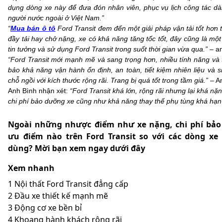
dụng dòng xe này để đưa đón nhân viên, phục vụ lịch công tác dà
người nước ngoài ở Việt Nam.”
“
Mua bán ô tô
Ford Transit đem đến một giải pháp vận tải tốt hơn
đầy tải hay chở nặng, xe có khả năng tăng tốc tốt, đây cũng là một
tin tưởng và sử dụng Ford Transit trong suốt thời gian vừa qua.”
– a
“Ford Transit mới mạnh mẽ và sang trọng hơn, nhiều tính năng và 
bảo khả năng vận hành ổn định, an toàn, tiết kiệm nhiên liệu và si
chỗ ngồi với kích thước rộng rãi. Trang bị quá tốt trong tầm giá.”
– A
Anh Bình nhận xét:
“Ford Transit khá lớn, rộng rãi nhưng lại khá nặ
chi phí bảo dưỡng xe cũng như khả năng thay thế phụ tùng khá hạn c
Ngoài những nhược điểm như xe nặng, chi phí bả
ưu điểm nào trên Ford Transit so với các dòng xe
dùng? Mời bạn xem ngay dưới đây
Xem nhanh
1
Nội thất Ford Transit đẳng cấp
2
Đầu xe thiết kế mạnh mẽ
3
Động cơ xe bền bỉ
4
Khoang hành khách rộng rãi