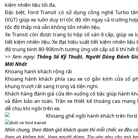
kiệm nhiên liệu tối đa.
Đặc biệt, Ford Transit có sử dụng công nghệ Turbo tă
(VGT) giúp xe luôn duy trì tốc độ lớn ngay cả trường h
tốc độ thấp mà vẫn không tốn nhiên liệu.
Xe Transit còn được trang bị hộp số sàn 6 cấp, giúp xe 
tiết kiệm nhiên liệu. Xe đạt hiệu suất tiết kiệm nhiên liệu
độ trung bình 80-90Km/h tương ứng với cấp số 6 thì hết 8.
>> Xem ngay:
Thông Số Kỹ Thuật, Người Dùng Đánh Giá,
Mới Nhất
Khoang hành khách rộng rãi
Khoang hành khách phía sau xe có gắn kính cửa sổ phí
khung trượt rất sang trọng và tiện nghi.
Khách hàng đánh giá cửa lên xuống có bậc giúp hành kh
và đảm bảo an toàn. Trần xe thiết kế thoáng cao mang l
dễ chịu khi ngồi trên xe.
Nhìn chung, theo đánh giá khách quan thì mỗi chiếc xe đều c
lòng và không hài lòng người dùng. Tùy vào nhu cầu mà b