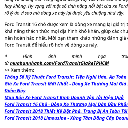
hay không. Hy vọng với một số tính năng nổi bật của xe Ford 
rõ lý do vì sao mà dòng xe này lại được yêu chuộng như vậy.
Ford Transit 16 chỗ được xem là dòng xe mang lại giá trị
khả năng thách thức mọi địa hình khó khăn, giúp các chu
nên hoàn hảo nhất. Mời bạn tham khảo những đánh giá 
Ford Transit để hiểu rõ hơn về dòng xe này.
* Hình ảnh minh họa tro
từ
muabannhanh.com/FordTransitGiaReTPHCM
>> Xem thêm:
Thông Số Kỹ Thuật Ford Transit: Tiện Nghi Hơn, An Toàn
Giá Xe Ford Transit Mới Nhất - Dòng Xe Thương Mại Giá
Điểm Này
Mua Bán Xe Ford Transit Kinh Doanh Vận Tải Hiệu Quả
Ford Transit 16 Chỗ - Dòng Xe Thương Mại Dẫn Đầu Phâ
Ford Transit 2018 Thiết Kế Đột Phá, Trang Bị An Toàn Tố
Ford Transit 2018 Limousine - Xứng Tầm Đẳng Cấp Doa