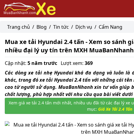
Trang chủ
/
Blog
/
Tin tức
/
Dịch vụ
/
Cẩm Nang
Mua xe tải Hyundai 2.4 tấn - Xem so sánh gi
nhiều đại lý uy tín trên MXH MuaBanNhanh
Cập nhật:
5 năm trước
Lượt xem:
369
Các dòng xe tải nhẹ Hyundai khá đa dạng và luôn là 
khác, trong đó xe tải Hyundai 2.4 tấn với những cái tên 
cao từ người sử dụng. MuaBanNhanh xin tư vấn giúp b
chất lượng, phù hợp nhất với nhu cầu qua bài viết dưới
Xem giá xe tải 2.4 tấn mới nhất, nhiều ưu đãi từ các đại lý 
mục:
Giá Xe Tải 2.4 Tấn