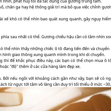
 nhìn, phát huy tối đa tác dụng của gương trung tâm.
số, chân ga hay hệ thống giải trí mà bỏ qua việc chỉnh gươ
tài xế khó có thể nhìn bao quát xung quanh, gây nguy hiểm
õ phía sau nhất có thể. Gương chiếu hậu cần có tầm nhìn s
ó thể nhìn thấy những chiếc ô tô đang tiến đến và chuyển 
ình hình giao thông xung quanh mình trong khi di chuyển.
 thì để khắc phục điều này, các bạn có thể chọn mua ô t
oặc "độ" thêm ở các cửa hàng làm đẹp xe.
 Bởi nếu ngồi với khoảng cách gần như vậy, bạn sẽ có ng
h từ ngực tới tâm vô lăng cần duy trì tối thiểu ở mức ~30