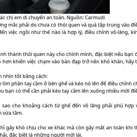
 các chị em di chuyển an toàn. Nguồn: Carmudi
ường mắc phải do chưa có thói quen và quá tập trung vào đi
 việc ngồi như thế nào là hợp lý, điều chỉnh vô-lăng, kí
ự hình thành thói quen này cho chính mình, đặc biệt nếu bạn 
cao hơn khiến việc chạm vào bàn đạp trở nên khó khăn, hãy 
m nhìn tốt bằng cách:
y tìm phần tay cầm ở bên ghế và kéo nó lên để điều chỉnh c
u bạn có thể cần phải kéo tay cầm lên xuống nhiều mới đi
i sao cho khoảng cách từ ghế đến vô lăng phải phù hợp 
h vừa tầm.
chỉ gây khó chịu cho xe khác mà còn gây mất an toàn khi 
hải, đặc biệt là những người mới lái.