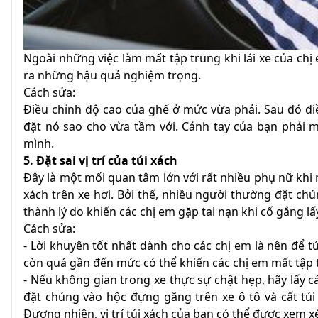
Ngoài những việc làm mất tập trung khi lái xe của chị 
ra những hậu quả nghiệm trọng.
Cách sửa:
Điều chỉnh độ cao của ghế ở mức vừa phải. Sau đó điều
đặt nó sao cho vừa tầm với. Cánh tay của bạn phải 
mình.
5. Đặt sai vị trí của túi xách
Đây là một mối quan tâm lớn với rất nhiều phụ nữ khi m
xách trên xe hơi. Bởi thế, nhiều người thường đặt ch
thành lý do khiến các chị em gặp tai nạn khi cố gắng lấy
Cách sửa:
- Lời khuyên tốt nhất dành cho các chị em là nên để tú
còn quá gần đến mức có thể khiến các chị em mất tập t
- Nếu không gian trong xe thực sự chật hẹp, hãy lấy cá
đặt chúng vào hộc đựng găng trên xe ô tô và cất túi
Đương nhiên, vị trí túi xách của bạn có thể được xem 