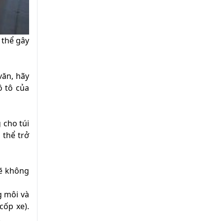
 thể gây
văn, hãy
ô tô của
 cho túi
 thể trở
sẽ không
g môi và
cốp xe).
.