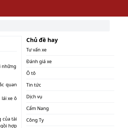
Chủ đề hay
Tư vấn xe
Đánh giá xe
ởi những
Ô tô
tắc quan
Tin tức
Dịch vụ
lái xe ô
Cẩm Nang
 của tài
Công Ty
ngồi hợp