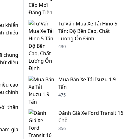
Tư Vấn Mua Xe Tải Hino 5
ều khiển
Tấn: Độ Bền Cao, Chất
nh chiếu
Lượng Ổn Định
430
đi chung
thử điều
Mua Bán Xe Tải Isuzu 1.9
hiều cao
Tấn
ều chỉnh
475
với thân
Đánh Giá Xe Ford Transit 16
Chỗ
356
tham gia