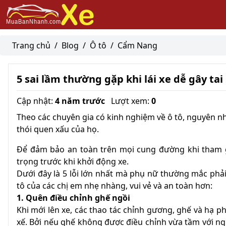
Trang chủ
/
Blog
/
Ô tô
/
Cẩm Nang
5 sai lầm thường gặp khi lái xe dễ gây tai
Cập nhật:
4 năm trước
Lượt xem:
0
Theo các chuyên gia có kinh nghiệm về ô tô, nguyên nh
thói quen xấu của họ.
Để đảm bảo an toàn trên mọi cung đường khi tham g
trọng trước khi khởi động xe.
Dưới đây là 5 lỗi lớn nhất mà phụ nữ thường mắc phải k
tô của các chị em nhẹ nhàng, vui vẻ và an toàn hơn:
1. Quên điều chỉnh ghế ngồi
Khi mới lên xe, các thao tác chỉnh gương, ghế và hạ p
xế. Bởi nếu ghế không được điều chỉnh vừa tầm với ngư