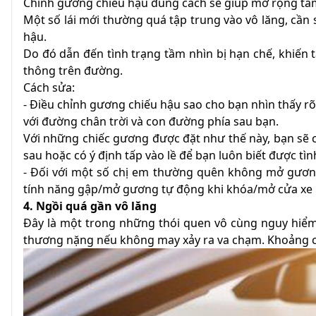
Chỉnh gương chiếu hậu đúng cách sẽ giúp mở rộng tầm
Một số lái mới thường quá tập trung vào vô lăng, cần 
hậu.
Do đó dẫn đến tình trạng tầm nhìn bị hạn chế, khiến 
thông trên đường.
Cách sửa:
- Điều chỉnh gương chiếu hậu sao cho bạn nhìn thấy r
với đường chân trời và con đường phía sau bạn.
Với những chiếc gương được đặt như thế này, bạn sẽ c
sau hoặc có ý định tấp vào lề để bạn luôn biết được t
- Đối với một số chị em thường quên không mở gương
tính năng gập/mở gương tự động khi khóa/mở cửa xe h
4. Ngồi quá gần vô lăng
Đây là một trong những thói quen vô cùng nguy hiểm.
thương nặng nếu không may xảy ra va chạm. Khoảng các