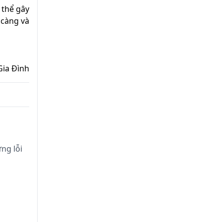
 thể gây
 càng và
Gia Đình
ng lỗi