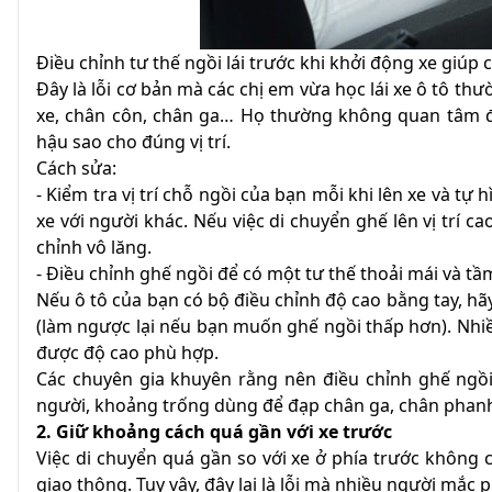
Điều chỉnh tư thế ngồi lái trước khi khởi động xe giúp
Đây là lỗi cơ bản mà các chị em vừa học lái xe ô tô th
xe, chân côn, chân ga… Họ thường không quan tâm đến
hậu sao cho đúng vị trí.
Cách sửa:
- Kiểm tra vị trí chỗ ngồi của bạn mỗi khi lên xe và t
xe với người khác. Nếu việc di chuyển ghế lên vị trí 
chỉnh vô lăng.
- Điều chỉnh ghế ngồi để có một tư thế thoải mái và tầ
Nếu ô tô của bạn có bộ điều chỉnh độ cao bằng tay, hã
(làm ngược lại nếu bạn muốn ghế ngồi thấp hơn). Nhiề
được độ cao phù hợp.
Các chuyên gia khuyên rằng nên điều chỉnh ghế ngồ
người, khoảng trống dùng để đạp chân ga, chân phan
2. Giữ khoảng cách quá gần với xe trước
Việc di chuyển quá gần so với xe ở phía trước không 
giao thông. Tuy vậy, đây lại là lỗi mà nhiều người mắc p