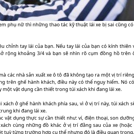
em phụ nữ thì những thao tác kỹ thuật lái xe bị sai cũng có
 chỉnh tay lái của bạn. Nếu tay lái của bạn có kính thiên 
mở rộng khoảng 3/4 và bạn sẽ nhìn rõ cụm đồng hồ trên 
à các nhà sản xuất xe ô tô đã không tạo ra một vị trí riêng
úng trên ghế hành khách, điều này có thể nguy hiểm. Nó có
 một vật dụng cần thiết trong túi xách khi đang lái xe.
i xách ở ghế hành khách phía sau, vì ở vị trí này, túi xách 
rung khi đang lái xe.
c vật dụng thực sự cần thiết như: ví, điện thoại, son dưỡn
 xách cùng những đồ khác ở vị trí đằng sau của xe (hoặc 
xét tuỳ từng trường hợp cụ thể nhưng đó là điều quan trọng