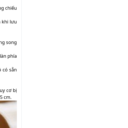
ng chiếu
 khi lưu
ong song
làn phía
ô có sẵn
uy cơ bị
,5 cm.