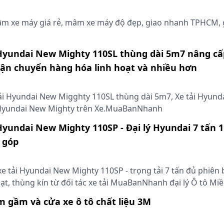
 xe máy giá rẻ, mâm xe máy độ đẹp, giao nhanh TPHCM, 
 Hyundai New Mighty 110SL thùng dài 5m7 nâng cấ
ận chuyển hàng hóa linh hoạt và nhiều hơn
ải Hyundai New Migghty 110SL thùng dài 5m7, Xe tải Hyund
i Hyundai New Mighty trên Xe.MuaBanNhanh
 Hyundai New Mighty 110SP - Đại lý Hyundai 7 tấn 
 góp
xe tải Hyundai New Mighty 110SP - trọng tải 7 tấn đủ phiên
ạt, thùng kín từ đối tác xe tải MuaBanNhanh đại lý Ô tô Mi
m gầm và cửa xe ô tô chất liệu 3M