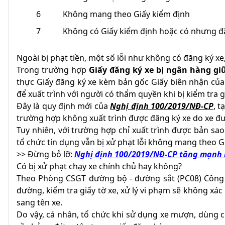
6
Không mang theo Giấy kiểm định
7
Không có Giấy kiểm định hoặc có nhưng đ
Ngoài bị phạt tiền, một số lỗi như không có đăng ký x
Trong trường hợp
Giấy đăng ký xe bị ngân hàng gi
thực Giấy đăng ký xe kèm bản gốc Giấy biên nhận của 
để xuất trình với người có thẩm quyền khi bị kiểm tra g
Đây là quy định mới của
Nghị định 100/2019/NĐ-CP
, 
trường hợp không xuất trình được đăng ký xe do xe đư
Tuy nhiên, với trường hợp chỉ xuất trình được bản sa
tổ chức tín dụng vẫn bị xử phạt lỗi không mang theo G
>> Đừng bỏ lỡ:
Nghị định 100/2019/NĐ-CP tăng mạnh m
Có bị xử phạt chạy xe chính chủ hay không?
Theo Phòng CSGT đường bộ - đường sắt (PC08) Công a
đường, kiểm tra giấy tờ xe, xử lý vi phạm sẽ không xác
sang tên xe.
Do vậy, cá nhân, tổ chức khi sử dụng xe mượn, dùng ch