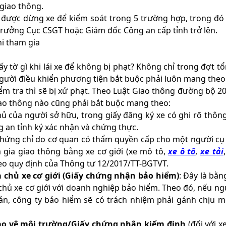
giao thông.
 được dừng xe để kiểm soát trong 5 trường hợp, trong đó
 trưởng Cục CSGT hoặc Giám đốc Công an cấp tỉnh trở lên.
 tờ gì khi lái xe để không bị phạt? Không chỉ trong đợt t
người điều khiển phương tiện bắt buộc phải luôn mang theo 
iểm tra thì sẽ bị xử phạt. Theo Luật Giao thông đường bộ 20
giao thông nào cũng phải bắt buộc mang theo:
hủ của người sở hữu, trong giấy đăng ký xe có ghi rõ thông
g an tỉnh ký xác nhận và chứng thực.
, chứng chỉ do cơ quan có thẩm quyền cấp cho một người cụ
gia giao thông bằng xe cơ giới (xe mô tô,
xe ô tô
,
xe tải
theo quy định của Thông tư 12/2017/TT-BGTVT.
 chủ xe cơ giới (Giấy chứng nhận bảo hiểm)
: Đây là bằ
hủ xe cơ giới với doanh nghiệp bảo hiểm. Theo đó, nếu ng
 sản, công ty bảo hiểm sẽ có trách nhiệm phải gánh chịu 
ảo vệ môi trường/Giấy chứng nhận kiểm định
(đối với x