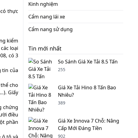
Kinh nghiệm
 có thực
Cẩm nang lái xe
Cẩm nang sử dụng
ổng kiểm
các loại
Tin mới nhất
08, có 3
So Sánh Giá Xe Tải 8.5 Tấn
255
 tin của
 thể cho
Giá Xe Tải Hino 8 Tấn Bao
,…). Giấy
Nhiêu?
389
ng chứng
ười điều
Giá Xe Innova 7 Chỗ: Nâng
một phần
Cấp Mới Đáng Tiền
902
e ô tô và