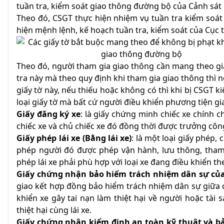
tuần tra, kiểm soát giao thông đường bộ của Cảnh sát 
Theo đó, CSGT thực hiện nhiệm vụ tuần tra kiểm soát
hiện mệnh lệnh, kế hoạch tuần tra, kiểm soát của Cục
Theo đó, người tham gia giao thông cần mang theo giấy
tra này mà theo quy định khi tham gia giao thông thì 
giấy tờ này, nếu thiếu hoặc không có thì khi bị CSGT k
loại giấy tờ mà bất cứ người điều khiển phương tiện 
Giấy đăng ký xe
: là giấy chứng minh chiếc xe chính c
chiếc xe và chủ chiếc xe đó đồng thời được trưởng côn
Giấy phép lái xe (Bằng lái xe)
: là một loại giấy phép
phép người đó được phép vận hành, lưu thông, tham 
phép lái xe phải phù hợp với loại xe đang điều khiển 
Giấy chứng nhận bảo hiểm trách nhiệm dân sự của
giao kết hợp đồng bảo hiểm trách nhiệm dân sự giữa c
khiển xe gây tai nạn làm thiệt hại về người hoặc tài
thiệt hại cùng lái xe.
Giấy chứng nhận kiểm định an toàn kỹ thuật và b