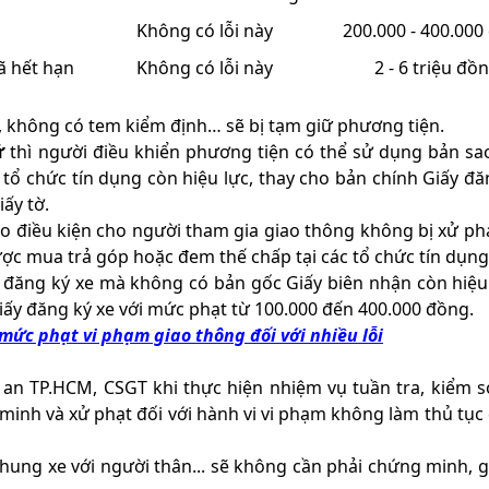
Không có lỗi này
200.000 - 400.000
ã hết hạn
Không có lỗi này
2 - 6 triệu đồ
e, không có tem kiểm định… sẽ bị tạm giữ phương tiện.
ữ
thì người điều khiển phương tiện có thể sử dụng bản s
tổ chức tín dụng còn hiệu lực, thay cho bản chính Giấy đă
iấy tờ.
tạo điều kiện cho người tham gia giao thông không bị xử ph
ợc mua trả góp hoặc đem thế chấp tại các tổ chức tín dụng
o đăng ký xe mà không có bản gốc Giấy biên nhận còn hiệu
iấy đăng ký xe với mức phạt từ 100.000 đến 400.000 đồng.
ức phạt vi phạm giao thông đối với nhiều lỗi
n TP.HCM, CSGT khi thực hiện nhiệm vụ tuần tra, kiểm s
 minh và xử phạt đối với hành vi vi phạm không làm thủ tục
ung xe với người thân... sẽ không cần phải chứng minh, gi