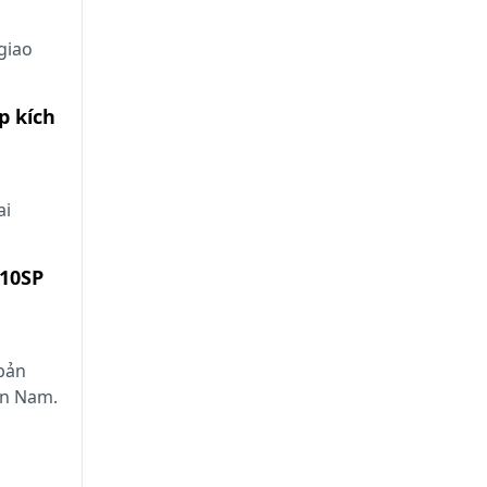
giao
p kích
ai
110SP
 bản
ền Nam.