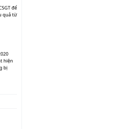
 CSGT để
u quả từ
2020
t hiện
g bị