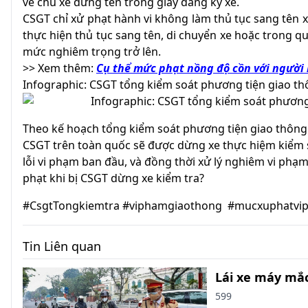
về chủ xe đứng tên trong giấy đăng ký xe.
CSGT chỉ xử phạt hành vi không làm thủ tục sang tên 
thực hiện thủ tục sang tên, di chuyển xe hoặc trong qu
mức nghiêm trọng trở lên.
>> Xem thêm:
Cụ thể mức phạt nồng độ cồn với người l
Infographic: CSGT tổng kiểm soát phương tiện giao t
Theo kế hoạch tổng kiểm soát phương tiện giao thông 
CSGT trên toàn quốc sẽ được dừng xe thực hiệm kiểm so
lỗi vi phạm ban đầu, và đồng thời xử lý nghiêm vi phạ
phạt khi bị CSGT dừng xe kiểm tra?
#CsgtTongkiemtra #viphamgiaothong #mucxuphatvi
Tin Liên quan
Lái xe máy mắc
599