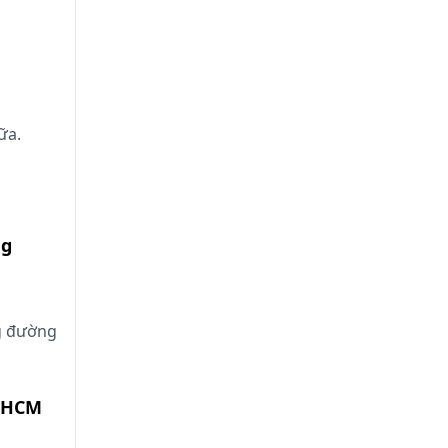
ữa.
ng
ng đường
TPHCM