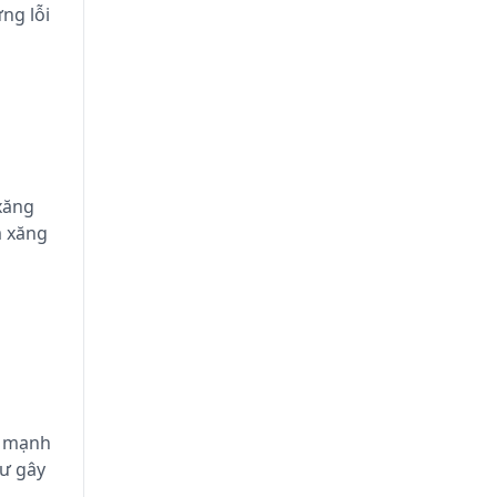
ng lỗi
 xăng
m xăng
n mạnh
ư gây