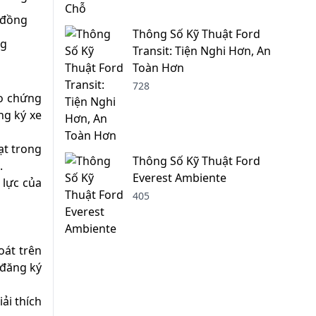
 đồng
Thông Số Kỹ Thuật Ford
ng
Transit: Tiện Nghi Hơn, An
Toàn Hơn
728
ao chứng
ng ký xe
ạt trong
Thông Số Kỹ Thuật Ford
.
Everest Ambiente
 lực của
405
oát trên
 đăng ký
ải thích