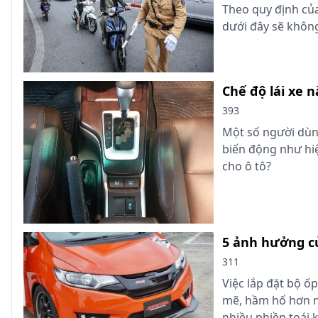
Theo quy định củ
dưới đây sẽ không
Chế độ lái xe 
393
Một số người dùng
biến động như hiệ
cho ô tô?
5 ảnh hưởng củ
311
Việc lắp đặt bộ ố
mẽ, hầm hố hơn 
nhiều phiền toái 