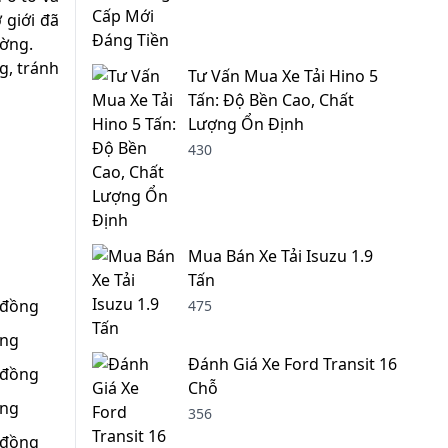
 giới đã
ường.
g, tránh
Tư Vấn Mua Xe Tải Hino 5
Tấn: Độ Bền Cao, Chất
Lượng Ổn Định
430
Mua Bán Xe Tải Isuzu 1.9
Tấn
 đồng
475
ồng
Đánh Giá Xe Ford Transit 16
 đồng
Chỗ
ồng
356
 đồng