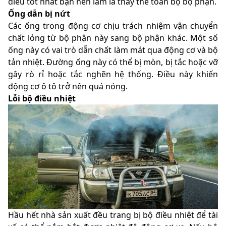
điều tốt nhất bạn nên làm là thay thế toàn bộ bộ phận.
Ống dẫn bị nứt
Các ống trong động cơ chịu trách nhiệm vận chuyển
chất lỏng từ bộ phận này sang bộ phận khác. Một số
ống này có vai trò dẫn chất làm mát qua động cơ và bộ
tản nhiệt. Đường ống này có thể bị mòn, bị tắc hoặc vỡ
gây rò rỉ hoặc tắc nghẽn hệ thống. Điều này khiến
động cơ ô tô trở nên quá nóng.
Lỗi bộ điều nhiệt
Hầu hết nhà sản xuất đều trang bị bộ điều nhiệt để tài