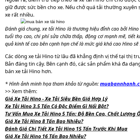
giữ được sức bền cho xe. Nếu chở quá tải thường xuyên 
xe rất nhiều.
Đánh giá chung, xe tải Hino là thương hiệu đỉnh cao bởi Hino 
tuổi thọ cao, chi phí sửa chữa thấp, động cơ mạnh mẽ, tiết k
quả kinh tế cao bên cạnh hạn chế là mức giá khá cao Hino sẽ
Các dòng xe tải Hino từ lâu đã khẳng định vị thế tại thị 
Bản đáng tin cậy. Bên cạnh đó, các sản phẩm khá đa dạ
bán xe tải Hino hơn.
* Hình ảnh minh họa tham khảo từ nguồn:
muabannhanh.
>> Xem thêm:
Giá Xe Tải Hino - Xe Tải Siêu Bền Giá Hợp Lý
Xe Tải Hino 3.5 Tấn Có Đặc Điểm Gì Nổi Bật?
Tư Vấn Mua Xe Tải Hino 5 Tấn: Độ Bền Cao, Chất Lượng 
Giá Xe Tải Hino 8 Tấn Bao Nhiêu?
Đánh Giá Chi Tiết Xe Tải Hino 15 Tấn Trước Khi Mua
Giá Xe Tải Hino 16 Tấn Bao Nhiêu?