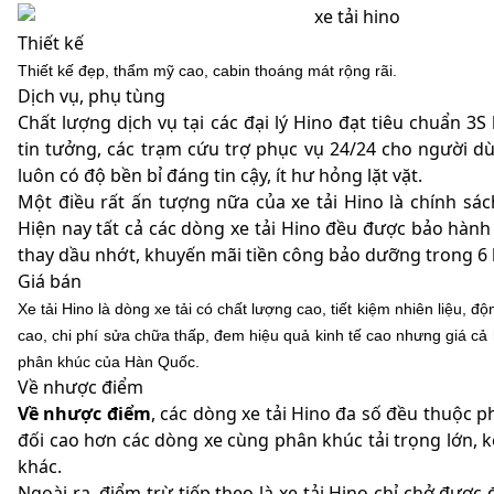
Thiết kế
Thiết kế đẹp, thẩm mỹ cao, cabin thoáng mát rộng rãi.
Dịch vụ, phụ tùng
Chất lượng dịch vụ tại các đại lý Hino đạt tiêu chuẩn 
tin tưởng, các trạm cứu trợ phục vụ 24/24 cho người d
luôn có độ bền bỉ đáng tin cậy, ít hư hỏng lặt vặt.
Một điều rất ấn tượng nữa của xe tải Hino là chính sá
Hiện nay tất cả các dòng xe tải Hino đều được bảo hàn
thay dầu nhớt, khuyến mãi tiền công bảo dưỡng trong 6 l
Giá bán
Xe tải Hino là dòng xe tải có chất lượng cao, tiết kiệm nhiên liệu, 
cao, chi phí sửa chữa thấp, đem hiệu quả kinh tế cao nhưng giá cả
phân khúc của Hàn Quốc.
Về nhược điểm
Về nhược điểm
, các dòng xe tải Hino đa số đều thuộc p
đối cao hơn các dòng xe cùng phân khúc tải trọng lớn,
khác.
Ngoài ra, điểm trừ tiếp theo là xe tải Hino chỉ chở được